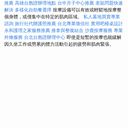
推薦
高雄台胞證辦理地點
台中月子中心推薦
老鼠問題快速
解決
多樣化自助餐選擇
按摩設備可以有效或輕鬆地按摩整
個身體，或僅集中在特定的肌肉區域。
私人墓地買賣專業
諮詢
旅行社代辦護照推薦
台北專業徵信社
實用吧檯桌設計
永和護理之家服務推薦
推拿與整復結合
沙鹿按摩服務
專業
外燴服務
台北台胞證辦理中心
即使是短暫的按摩也能緩解
因久坐工作或勞累的體力活動引起的疲勞和肌肉緊張。