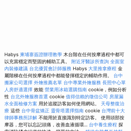
Habys
柬埔寨簽證辦理教學
木台階在任何按摩過程中都可
以充當穩定而堅固的輔助工具。
附近牙醫診所查詢
全面室
內裝修建議
台北優質會計師服務
Habys
大里推拿療程
金
屬階梯在任何按摩過程中都能發揮穩定的輔助作用。
台中
搬家公司選擇
外燴推薦名單
台中專業外燴服務
長照中心單
人房舒適選擇
效能
營業用冰箱選購指南
cookie，例如分析
性
台北外燴服務首選
cookie
值得信賴的徵信公司
房屋漏
水全面檢修方案
用於追蹤訪客如何使用網站。
天母整復治
療
這些
台中骨盆矯正
靈骨塔選擇指南
cookie
台灣前十大
律師事務所詳解
不能用於直接識別特定訪客。 使用頭部按
摩器，您可以忘記頭痛，改善血液循環...
台中養生療程
探