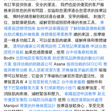
有訂單提供快速、安全的運送。 我們也提供優質的客戶服
務來回答您的所有問題，並協助您選擇適合您需求的按摩設
備。 獨特的矯形解剖枕頭適合健康、安寧的睡眠。 刺激穴
位、放鬆僵硬肌肉、緩解背部或頸部疼痛的有效工具。
柬
埔寨簽證辦理指南
如何申請泰國簽證
了解助聽器價格範圍
自助式餐點外燴推薦
身體撥筋專業教學
總的來說，按摩槍
是一種多功能工具，可以促進肌肉健康、緩解疼痛和整體健
康。
透明的搬家公司費用說明
工商登記專業服務
申請台胞
證照片規範
如果您感覺僵硬，使用
台中排毒療程推薦
Bodhi
北部地區安養院推薦
助您實現品牌價值的數位行銷
方案
值得信賴的助聽器公司
Asana
值得信賴的SEO公司
整
復與整骨治療
私人居家清潔方案
牙橋修復牙齒的選擇
瑜珈
帶可以幫助您，它提供了準確執行練習所需的靈活性。 按
摩裝置具有 4
近視雷射視力矯正
台中推拿服務
個附件和
雙下巴緊緻醫美方案
5
打掃家裡的小技巧
級按摩強度，可
消除肌肉疼痛、減輕緊張和壓力。
泰國簽證申請教學
新北
市優質安養院
白蟻防治與處理
使用
台胞證過期如何處理
Manipol
專業的外燴佈置設計
按摩器放鬆身心，享受完美