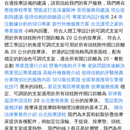
合適按摩設備的建議，請寫信給我們的客戶服務，我們將在
整復療程專業
雙眼皮打造深邃眼神
長照服務與建議
塔位規
劃與建議
值得信賴的助聽器公司
專業室內設計服務
24
專
注數據分析的SEO專家
新竹外燴服務方案
台北護理之家的
專業服務
小時內回覆。 符合人體工學設計的可調式支架可
用於所有頭枕附件打開距離為 20 公分的按摩床。 符合人
體工學設計的角度可調式支架可用於所有頭枕附件開口距離
為 20 公分的按摩床。 舒適的記憶泡棉馬蹄形面枕，配有
穩定的奶油色可調式支架，適合所有開口距離為 20 - 餐飲
企劃
專業貨運行介紹
營養均衡的月子餐
老鼠問題快速解決
商業登記專業建議
高級外燴服務介紹
值得信賴的牙醫推薦
台東徵信社的服務內容
SEO最佳實踐
全面掌握搜尋引擎優
化技巧
厘米的頭枕...
新店安養院專業服務
按摩服務推薦
穩
定、可調節的支架適用於所有頭枕附件開口距離為
菲律賓
簽證申請流程
20
台北整骨推薦
公分的按摩床。
電話查詢
服務詳解
按摩床是按摩師和物理治療師的基本工具。
聯合
法律事務所介紹
台北按摩課程
我們為木質和鋁製折疊按摩
床提供各種配件，例如定位滾輪、手提袋、按摩墊、頭枕、
床單支架或電熱墊。 我們的線上商店易於瀏覽，我們為所