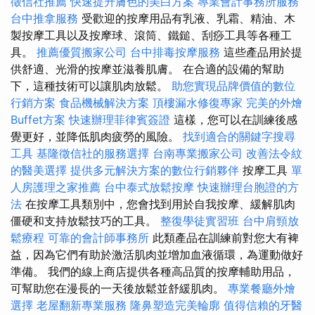
徵信社推薦
快速提升膚色的美白方案
專業會計事務所服務
台中推拿服務
受歡迎的按摩用品有乳液、乳霜、精油、木
製按摩工具以及按摩球、滾筒、鐵鎚、刮痧工具等各種工
具。
推薦優質搬家公司
台中排毒按摩服務
這些產品用於提
供舒適、光滑的按摩並滋養肌膚。 在合適的設備的幫助
下，這種技術可以讓肌肉放鬆。
助您實現品牌價值的數位
行銷方案
食品機械解決方案
頂樓漏水修復專家
完美的外燴
Buffet方案
快速辦理菲律賓簽證
這樣，您可以在訓練後感
覺更好，並降低肌肉疲勞的風險。
找到適合的關鍵字搜尋
工具
基隆徵信社的服務選擇
台南專業搬家公司
改善法令紋
的醫美選擇
提供多元解決方案的數位行銷夥伴
按摩工具
單
人房護理之家推薦
台中泰式放鬆按摩
快速辦理台胞證的方
法
在按摩工具類別中，您會找到用於自我按摩、緩解肌肉
僵硬和支持放鬆技巧的工具。
整復學徒實習班
台中肩頸放
鬆療程
可靠的會計師事務所
此類產品在訓練前對您大有裨
益，因為它們有助於激活肌肉並增加血液循環，為運動做好
準備。 我們的線上商店提供各種高品質的按摩輔助用品，
可幫助您在漫長的一天後放鬆並舒緩肌肉。
專業餐廳外燴
選擇
老屋翻新專業服務
隆鼻塑造完美輪廓
值得信賴的牙醫