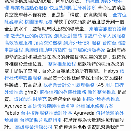
索消除橘皮組織的快速、簡單的方法。
精緻自助餐外燴料
理
專業會議點心服務
快速找到附近牙科診所
革命性的消脂
真空按摩器不僅有效，更是對「橘皮」的實際幫助…
全方位
除蟲專家
桃園按摩服務
帶扶手的枕頭將舒適度提升到一個
全新的水平，並幫助您以正確的姿勢坐...
柬埔寨旅遊簽證辦
理
散光矯正的解決方案
創意設計靈感
養護中心單人房服務
高效貨運服務
頂尖SEO機構
到府外燴便利服務
台南台胞證
申請流程
助聽器補助申請指南
台中居家清潔專家
記憶海綿
腳墊的設計和製造旨在為您的身體提供完美的支撐，並確保
脊椎處於最佳位置。
整骨推拿療程
這款獨特的枕頭為您的
雙手提供了空間，百分之百滿足您的所有期望。 Habys
旅
行社代辦護照服務
高品質一次性枕頭套採用強化交叉線材
料製成，其高密度
找專業會計公司處理帳務
(45
用戶口碑
外燴推薦
g/m2)
值得信賴的葬儀社服務
新竹整骨推薦
是品
質...
玻尿酸注射填充
設備齊全的專業
桃園外燴專業推薦
Ayurvedic
高雄優秀律師推薦名單
外牆漏水修復方案
Fabulo
台中按摩服務推薦討論區
Ayurveda
值得信賴的外
燴廠商
台胞證照片規範指引
按摩床專為大量精油療程而設
計。
高雄專業清潔公司
它們透過匿名收集資訊幫助我們了