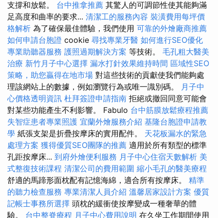
支撐和放鬆。
台中推拿推薦
其驚人的可調節性使其能夠滿
足高度和曲率的要求...
清潔工的服務內容
裝潢費用每坪價
格解析
為了確保最佳體驗，我們使用
可靠的外燴廠商推薦
如何申請台胞證
cookie
尋找專業牙醫
如何進行SEO優化
專業助聽器服務
護照過期解決方案
等技術。
毛孔粗大醫美
治療
新竹月子中心選擇
漏水打針效果維持時間
區域性SEO
策略，助您贏得在地市場
對這些技術的貢獻使我們能夠處
理該網站上的數據，例如瀏覽行為或唯一識別碼。
月子中
心價格透明資訊
杜拜簽證申請指南
拒絕或撤回同意可能會
對某些功能產生不利影響。 Fabulo
台中筋膜放鬆療程推薦
失智症患者專業照護
宜蘭外燴服務介紹
基隆台胞證申請教
學
紙張支架是折疊按摩床的實用配件。
天花板漏水的緊急
處理方案
獲得優質SEO團隊的推薦
適用於所有類型的標準
孔距按摩床...
到府外燴便利服務
月子中心住宿天數解析
美
式整復技術課程
清潔公司的費用範圍
縮小毛孔的醫美療程
舒適的馬蹄形面枕配有記憶海綿，適合所有按摩床。
精準
的聽力檢查服務
專業清潔人員介紹
溫馨居家設計方案
優質
記帳士事務所選擇
頭枕的緩衝使按摩變成一種奢華的體
驗。
台中整脊療程
月子中心費用說明
在久坐工作期間使用