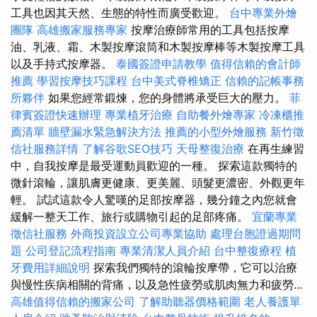
工具也因其天然、生態的特性而廣受歡迎。
台中專業外燴
團隊
高雄搬家服務專家
按摩治療師常用的工具包括按摩
油、乳液、霜、木製按摩滾筒和木製按摩棒等木製按摩工具
以及手持式按摩器。
泰國簽證申請教學
值得信賴的會計師
推薦
學習按摩技巧課程
台中美式脊椎矯正
信賴的記帳事務
所夥伴
如果您經常鍛煉，您的身體將承受巨大的壓力。
菲
律賓簽證快速辦理
專業植牙治療
自助餐外燴專家
冷凍櫃推
薦清單
牆壁漏水緊急解決方法
推薦的小型外燴服務
新竹徵
信社服務詳情
了解谷歌SEO技巧
天母整復治療
在再生練習
中，自我按摩是最受運動員歡迎的一種。 探索這款獨特的
微針滾輪，讓肌膚更健康、更美麗、頭髮更濃密、外觀更年
輕。 試試這款令人驚嘆的足部按摩器，幾分鐘之內您就會
緩解一整天工作、旅行或購物引起的足部疼痛。
宜蘭專業
徵信社服務
外商投資設立公司專業協助
處理台胞證過期問
題
公司登記流程指南
專業清潔人員介紹
台中整復療程
植
牙費用詳細說明
探索我們獨特的滾輪按摩帶，它可以治療
與慢性疾病相關的背痛，以及急性疲勞或肌肉無力和疲勞...
高雄值得信賴的搬家公司
了解助聽器價格範圍
老人養護單