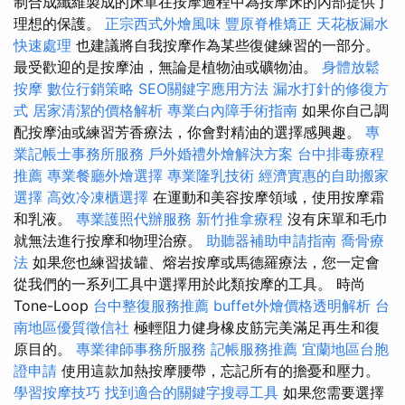
制合成纖維製成的床單在按摩過程中為按摩床的內部提供了
理想的保護。
正宗西式外燴風味
豐原脊椎矯正
天花板漏水
快速處理
也建議將自我按摩作為某些復健練習的一部分。
最受歡迎的是按摩油，無論是植物油或礦物油。
身體放鬆
按摩
數位行銷策略
SEO關鍵字應用方法
漏水打針的修復方
式
居家清潔的價格解析
專業白內障手術指南
如果你自己調
配按摩油或練習芳香療法，你會對精油的選擇感興趣。
專
業記帳士事務所服務
戶外婚禮外燴解決方案
台中排毒療程
推薦
專業餐廳外燴選擇
專業隆乳技術
經濟實惠的自助搬家
選擇
高效冷凍櫃選擇
在運動和美容按摩領域，使用按摩霜
和乳液。
專業護照代辦服務
新竹推拿療程
沒有床單和毛巾
就無法進行按摩和物理治療。
助聽器補助申請指南
喬骨療
法
如果您也練習拔罐、熔岩按摩或馬德羅療法，您一定會
從我們的一系列工具中選擇用於此類按摩的工具。 時尚
Tone-Loop
台中整復服務推薦
buffet外燴價格透明解析
台
南地區優質徵信社
極輕阻力健身橡皮筋完美滿足再生和復
原目的。
專業律師事務所服務
記帳服務推薦
宜蘭地區台胞
證申請
使用這款加熱按摩腰帶，忘記所有的擔憂和壓力。
學習按摩技巧
找到適合的關鍵字搜尋工具
如果您需要選擇