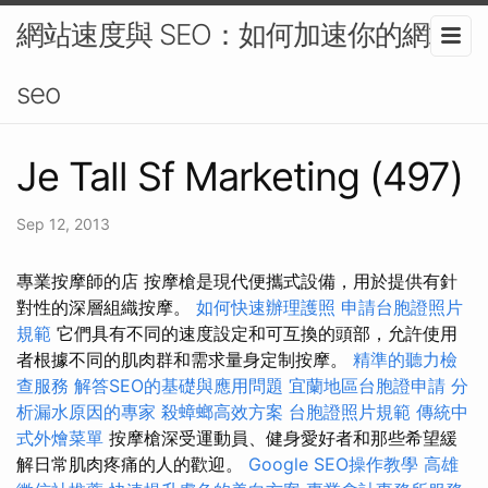
網站速度與 SEO：如何加速你的網站-
seo
Je Tall Sf Marketing (497)
Sep 12, 2013
專業按摩師的店 按摩槍是現代便攜式設備，用於提供有針
對性的深層組織按摩。
如何快速辦理護照
申請台胞證照片
規範
它們具有不同的速度設定和可互換的頭部，允許使用
者根據不同的肌肉群和需求量身定制按摩。
精準的聽力檢
查服務
解答SEO的基礎與應用問題
宜蘭地區台胞證申請
分
析漏水原因的專家
殺蟑螂高效方案
台胞證照片規範
傳統中
式外燴菜單
按摩槍深受運動員、健身愛好者和那些希望緩
解日常肌肉疼痛的人的歡迎。
Google SEO操作教學
高雄