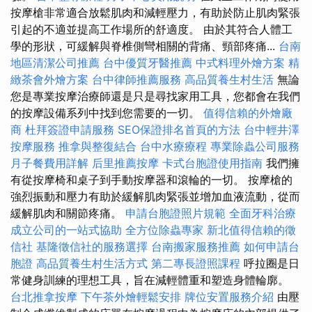
按摩槍非常適合放鬆肌肉和減輕壓力，有助於防止肌肉緊張
引起的不適並提高工作場所的舒適度。 由於其符合人體工
學的形狀，可緩解與脊椎側彎相關的背痛、頸部疼痛...
台南
地區清潔公司推薦
台中優質牙醫推薦
中式料理外燴方案
精
緻茶會外燴方案
台中律師推薦服務
高品質養生村生活
無論
您是專業按摩治療師還是只是尋找家用工具，您都會在我們
的按摩設備系列中找到您需要的一切。
值得信賴的外燴廠
商
杜拜簽證申請服務
SEO保證排名首頁的方法
台中輕井澤
按摩服務
推拿與整復結合
台中水療療程
專業除蟲公司服務
月子餐費用詳解
后里推薦按摩
卡式台胞證使用指南
我們擁
有從按摩椅和桌子到手動按摩器和滾輪的一切。 按摩槍的
強烈振動和壓力有助於緩解肌肉緊張並增加血液流動，從而
緩解肌肉和關節疼痛。
申請台胞證照片規範
全面牙科治療
成立公司的一站式協助
全方位除蟲專家
新北值得信賴的徵
信社
基隆徵信社的服務選擇
台南搬家服務推薦
如何申請台
胞證
高品質養生村生活方式
第二專長證照課程
呼拉圈是日
常健身訓練的理想工具，旨在減輕體重和塑造身體輪廓。
台北推拿按摩
下午茶外燴輕鬆安排
牌位安置服務介紹
由壓