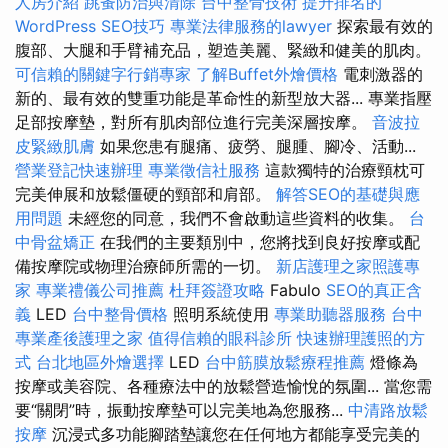
人房介紹
跳蚤防治與清除
台中整骨技術
提升排名的
WordPress SEO技巧
專業法律服務的lawyer
探索最有效的
腹部、大腿和手臂補充品，塑造美麗、緊緻和健美的肌肉。
可信賴的關鍵字行銷專家
了解Buffet外燴價格
電刺激器的
新的、最有效的雙重功能是革命性的新型放大器... 專業指壓
足部按摩墊，對所有肌肉部位進行完美深層按摩。
音波拉
皮緊緻肌膚
如果您患有腿痛、疲勞、腿腫、腳冷、活動...
營業登記快速辦理
專業徵信社服務
這款獨特的治療頸枕可
完美伸展和放鬆僵硬的頸部和肩部。
解答SEO的基礎與應
用問題
未經您的同意，我們不會啟動這些資料的收集。
台
中骨盆矯正
在我們的主要類別中，您將找到良好按摩或配
備按摩院或物理治療師所需的一切。
新店護理之家照護專
家
專業禮儀公司推薦
杜拜簽證攻略
Fabulo
SEO的真正含
義
LED
台中整骨價格
照明系統使用
專業助聽器服務
台中
專業產後護理之家
值得信賴的眼科診所
快速辦理護照的方
式
台北地區外燴選擇
LED
台中筋膜放鬆療程推薦
燈條為
按摩或美容院、各種療法中的放鬆營造愉悅的氛圍... 當您需
要“關閉”時，振動按摩墊可以完美地為您服務...
中清路放鬆
按摩
沉浸式多功能腳踏墊讓您在任何地方都能享受完美的