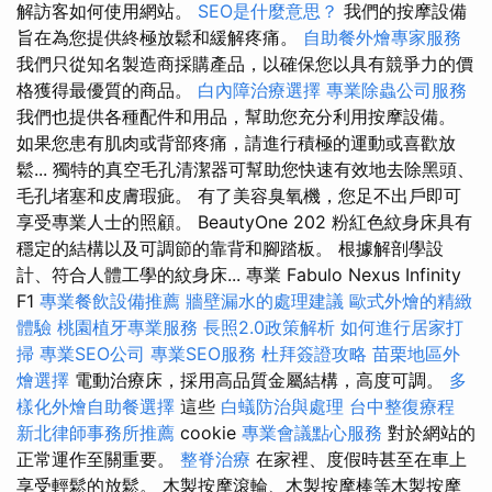
解訪客如何使用網站。
SEO是什麼意思？
我們的按摩設備
旨在為您提供終極放鬆和緩解疼痛。
自助餐外燴專家服務
我們只從知名製造商採購產品，以確保您以具有競爭力的價
格獲得最優質的商品。
白內障治療選擇
專業除蟲公司服務
我們也提供各種配件和用品，幫助您充分利用按摩設備。
如果您患有肌肉或背部疼痛，請進行積極的運動或喜歡放
鬆... 獨特的真空毛孔清潔器可幫助您快速有效地去除黑頭、
毛孔堵塞和皮膚瑕疵。 有了美容臭氧機，您足不出戶即可
享受專業人士的照顧。 BeautyOne 202 粉紅色紋身床具有
穩定的結構以及可調節的靠背和腳踏板。 根據解剖學設
計、符合人體工學的紋身床... 專業 Fabulo Nexus Infinity
F1
專業餐飲設備推薦
牆壁漏水的處理建議
歐式外燴的精緻
體驗
桃園植牙專業服務
長照2.0政策解析
如何進行居家打
掃
專業SEO公司
專業SEO服務
杜拜簽證攻略
苗栗地區外
燴選擇
電動治療床，採用高品質金屬結構，高度可調。
多
樣化外燴自助餐選擇
這些
白蟻防治與處理
台中整復療程
新北律師事務所推薦
cookie
專業會議點心服務
對於網站的
正常運作至關重要。
整脊治療
在家裡、度假時甚至在車上
享受輕鬆的放鬆。 木製按摩滾輪、木製按摩棒等木製按摩