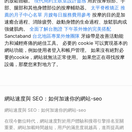
的放鬆體驗。
現代簡約主臥室設計靈感
用於按摩頸部、手
部、腿部和其他身體部位的按摩輔助器。
太平脊椎矯正
推
薦的月子中心名單
月嫂每日服務費用參考
按摩的目的是加
速癒合過程、消除疲勞、啟動身體的生命過程、放鬆肌肉或
強健肌肉。
全面了解台胞證
下午茶外燴的完美搭配
Sanctaband
台北地區專業外燴團隊
牙線帶是改善活動能
力和減輕疼痛的絕佳工具。 必要的 cookie 可以實現基本的
網站功能，例如使用者登入和帳戶管理。 如果沒有絕對必
要的cookie，網站就無法正常使用。 如果您正在尋找按摩
設備，那麼您來對地方了。
網站速度與 SEO：如何加速你的網站-seo
網站速度與 SEO：如何加速你的網站-seo
在現今數位時代，網站速度對於用戶體驗和搜尋引擎排名至關
重要。網站加載時間越短，用戶的滿意度就越高，進而提高網