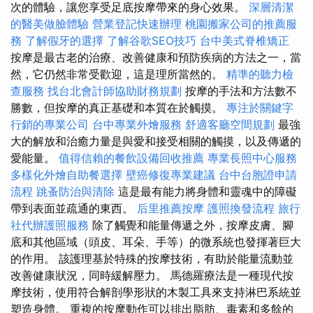
次的體驗，讓您享受足底按摩帶來的身心效果。
深層清潔
的醫美做臉體驗
營業登記快速辦理
桃園搬家公司的推薦服
務
了解假牙的選擇
了解谷歌SEO技巧
台中美式脊椎矯正
按摩是最古老的治療、改善健康和預防疾病的方法之一，當
然，它仍然非常受歡迎，這是理所當然的。
精準的聽力檢
查服務
找台北會計師協助財務規劃
按摩的手法和方法數不
勝數，但按摩的真正基礎和本質在於觸摸。
專注於關鍵字
行銷的專業公司
台中專業外燴服務
舒適客廳空間規劃
最強
大的解放和治癒力量是與愛和接受相關的觸摸，以及傳遞的
愛能量。
值得信賴的餐飲設備回收推薦
專業長照中心服務
多樣化外燴自助餐選擇
壁癌修復專業建議
台中台胞證申請
流程
跳蚤防治與清除
這是最有能力將身體和靈魂中的障礙
帶到表面並疏通的東西。
后里推薦按摩
護照換發流程
旅行
社代辦護照服務
除了觸覺和能量傳遞之外，按摩皮膚、腳
底和其他區域（頭皮、耳朵、手等）的微系統也發揮著巨大
的作用。 該護理基於特殊的按摩技術，有助於能量流動並
改善健康狀況，同時緩解壓力。 馬德羅療法是一種現代按
摩技術，使用符合解剖學形狀的木製工具來支持淋巴系統並
塑造身體。 重複的按摩動作可以排出脂肪、毒素和多餘的