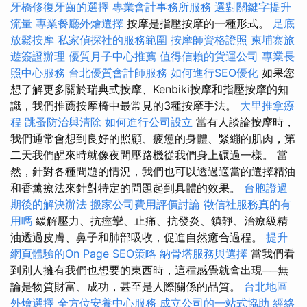
牙橋修復牙齒的選擇
專業會計事務所服務
選對關鍵字提升
流量
專業餐廳外燴選擇
按摩是指壓按摩的一種形式。
足底
放鬆按摩
私家偵探社的服務範圍
按摩師資格證照
柬埔寨旅
遊簽證辦理
優質月子中心推薦
值得信賴的貨運公司
專業長
照中心服務
台北優質會計師服務
如何進行SEO優化
如果您
想了解更多關於瑞典式按摩、Kenbiki按摩和指壓按摩的知
識，我們推薦按摩椅中最常見的3種按摩手法。
大里推拿療
程
跳蚤防治與清除
如何進行公司設立
當有人談論按摩時，
我們通常會想到良好的照顧、疲憊的身體、緊繃的肌肉，第
二天我們醒來時就像夜間壓路機從我們身上碾過一樣。 當
然，針對各種問題的情況，我們也可以透過適當的選擇精油
和香薰療法來針對特定的問題起到具體的效果。
台胞證過
期後的解決辦法
搬家公司費用評價討論
徵信社服務真的有
用嗎
緩解壓力、抗痙攣、止痛、抗發炎、鎮靜、治療級精
油透過皮膚、鼻子和肺部吸收，促進自然癒合過程。
提升
網頁體驗的On Page SEO策略
納骨塔服務與選擇
當我們看
到別人擁有我們也想要的東西時，這種感覺就會出現──無
論是物質財富、成功，甚至是人際關係的品質。
台北地區
外燴選擇
全方位安養中心服務
成立公司的一站式協助
經絡