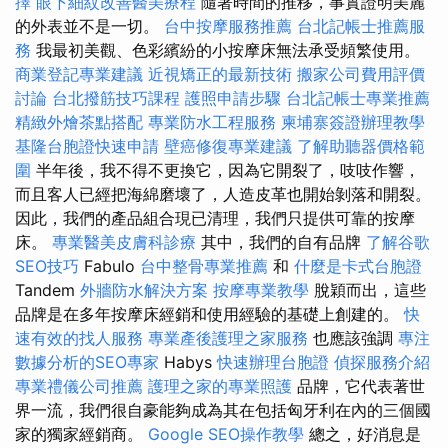
擇
眼下細紋改善醫美療程
隨著時間的推移，事實證明美麗
的外表並不是一切。
台中按摩服務推薦
台北記帳士推薦服
務
我最初美觀、色彩繽紛的小按摩床無法承受頻繁使用。
商業登記專業建議
近視矯正的最新技術
搬家公司費用評價
討論
台北撥筋技巧課程
護照申請步驟
台北記帳士專業推薦
精緻外燴茶點搭配
專業防水工程服務
柬埔寨簽證辦理教學
基隆台胞證快速申請
壁癌修復專業建議
了解助聽器價格範
圍
半年後，我不得不更換它，因為它開裂了，吱吱作響，
而且客人已經把海綿磨壞了，人造皮革也開始剝落和開裂。
因此，我們的產品組合現已清理，我們只提供可靠的按摩
床。
專業醫美皮膚科診療
其中，我們的自有品牌
了解谷歌
SEO技巧
Fabulo
台中整骨專業推薦
和
什麼是卡式台胞證
Tandem
外牆防水解決方案
按摩專業教學
脫穎而出，這些
品牌是在多年按摩床經銷和使用經驗的基礎上創建的。
快
速有效的找人服務
專業產後護理之家服務
也應該強調
專注
數據分析的SEO專家
Habys
快速辦理台胞證
偵探服務介紹
專業禮儀公司推薦
護理之家的專業照護
品牌，它代表著世
界一流，我們很自豪能夠成為其在包括匈牙利在內的三個國
家的獨家經銷商。
Google SEO操作教學
總之，好消息是