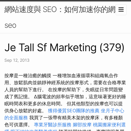
網站速度與 SEO：如何加速你的網站-
seo
Je Tall Sf Marketing (379)
Sep 12, 2013
按摩是一種治癒的觸摸 一種增加血液循環和組織氧合作
用、放鬆肌肉並鎮靜神經系統的按摩形式，需要在合格專業
人員的幫助下進行。 在按摩的幫助下，失眠從日常問題變
成了舊記憶。 Δ腦電波的頻率似乎增加，這意味著更好的睡
眠時間表和更多的休息時間。 但其他類型的按摩也可以提
供身心放鬆的好處。
獲得優質SEO團隊的推薦
坐月子中心
的全面服務
我買了一張帶有精美木架的按摩床，有多種顏
色可供選擇。
專業牙醫診所服務
腳部按摩
桃園搬家便利選