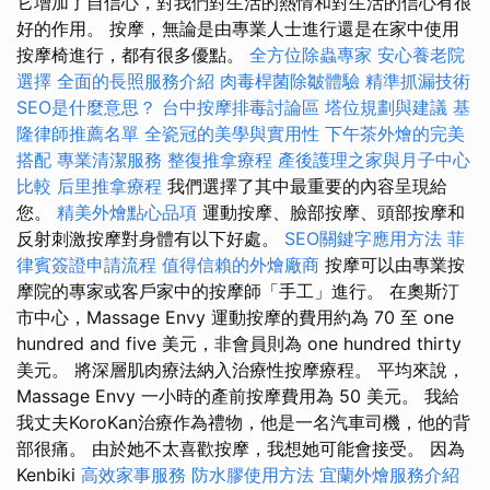
它增加了自信心，對我們對生活的熱情和對生活的信心有很
好的作用。 按摩，無論是由專業人士進行還是在家中使用
按摩椅進行，都有很多優點。
全方位除蟲專家
安心養老院
選擇
全面的長照服務介紹
肉毒桿菌除皺體驗
精準抓漏技術
SEO是什麼意思？
台中按摩排毒討論區
塔位規劃與建議
基
隆律師推薦名單
全瓷冠的美學與實用性
下午茶外燴的完美
搭配
專業清潔服務
整復推拿療程
產後護理之家與月子中心
比較
后里推拿療程
我們選擇了其中最重要的內容呈現給
您。
精美外燴點心品項
運動按摩、臉部按摩、頭部按摩和
反射刺激按摩對身體有以下好處。
SEO關鍵字應用方法
菲
律賓簽證申請流程
值得信賴的外燴廠商
按摩可以由專業按
摩院的專家或客戶家中的按摩師「手工」進行。 在奧斯汀
市中心，Massage Envy 運動按摩的費用約為 70 至 one
hundred and five 美元，非會員則為 one hundred thirty
美元。 將深層肌肉療法納入治療性按摩療程。 平均來說，
Massage Envy 一小時的產前按摩費用為 50 美元。 我給
我丈夫KoroKan治療作為禮物，他是一名汽車司機，他的背
部很痛。 由於她不太喜歡按摩，我想她可能會接受。 因為
Kenbiki
高效家事服務
防水膠使用方法
宜蘭外燴服務介紹