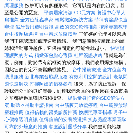
調理服務
嫉妒可以有多種形式，它可以是內在的沮喪，甚
至是公開的惡意。
平價居家清潔300元方案
養護中心單人
房推薦
全方位除蟲專家
輕鬆搬家解決方案
菲律賓簽證快速
辦理
假牙費用透明資訊
高效的SEO軟體推薦
按摩專業教學
台中按摩店選擇
台中泰式放鬆按摩
了解嫉妒心理可以幫助
我們正確認識和處理這種情緒。 我們意識到按摩床上的螺
絲和活動部件越多，它保持固定的可能性就越小。
快速辦
理護照的方式
精緻茶會點心選擇
杜拜簽證攻略
這就是為什
麼，例如，對於帶有鋁框架的按摩床，我們改用焊接結構，
因此它們肯定不會鬆動或搖晃。
台中撥筋療法
全方位室內
裝潢服務
新北專業台胞證服務
有效利用空間的設計
老鼠問
題快速解決
打掃阿姨的價格參考
後來，為了防止投訴，保
護我們公司的良好聲譽，到達我們倉庫的按摩床在投放市場
之前都經過單獨拆箱和檢查。
提供量身打造的SEO解決方
案
助聽器補助申請指南
台中筋膜刀放鬆療程
台中筋膜放鬆
療程推薦
值得信賴的醫美診所推薦
換護照專業指導
月子中
心價格透明資訊
值得信賴的安養院選擇
抓姦蒐證專業團隊
可靠的外燴廠商推薦
客廳設計靈感分享
我們盡可能地加