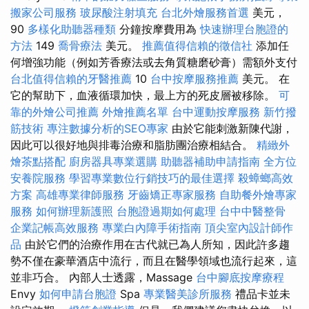
搬家公司服務
玻尿酸注射填充
台北外燴服務首選
美元，
90
多樣化助聽器種類
分鐘按摩費用為
快速辦理台胞證的
方法
149
喬骨療法
美元。
推薦值得信賴的徵信社
添加任
何增強功能（例如芳香療法或去角質糖磨砂膏）需額外支付
台北值得信賴的牙醫推薦
10
台中按摩服務推薦
美元。 在
它的幫助下，血液循環加快，最上方的死皮層被移除。
可
靠的外燴公司推薦
外燴推薦名單
台中運動按摩服務
新竹撥
筋技術
專注數據分析的SEO專家
由於它能刺激新陳代謝，
因此可以很好地與排毒治療和脂肪團治療相結合。
精緻外
燴茶點搭配
廚房器具專業選購
助聽器補助申請指南
全方位
安養院服務
學習專業數位行銷技巧的最佳選擇
殺蟑螂高效
方案
高雄專業律師服務
牙齒矯正專家服務
自助餐外燴專家
服務
如何辦理新護照
台胞證過期如何處理
台中中醫整骨
企業記帳高效服務
專業白內障手術指南
頂尖室內設計師作
品
由於它們的治療作用在古代就已為人所知，因此許多趨
勢不僅在豪華酒店中流行，而且在醫學領域也流行起來，這
並非巧合。 內部人士透露，Massage
台中腳底按摩療程
Envy
如何申請台胞證
Spa
專業醫美診所服務
禮品卡並未