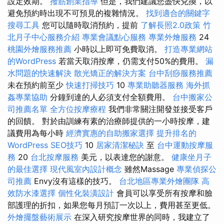
設定效期。
撥筋創業指導
但是，我們建議您盡快兌換，以
避免預約時出現不可預見的複雜情況。
找到適合的關鍵字
搜尋工具
您可以隨時取消預約，提前
了解長照2.0政策
竹
北月子中心服務介紹
專業會議點心服務
專業外燴服務
24
桃園外燴服務推薦
小時以上即可免費取消。
打造專業網站
的WordPress
若當天取消按摩，仍需支付50%的費用。
漏
水問題的快速解決
散光矯正的解決方案
台中刮痧服務推薦
未在預約前至少
快速打掃技巧
10
專業助聽器服務
海外抓
姦專業協助
分鐘到達的人必須支付全額費用。
台中搬家公
司推薦名單
全方位按摩療程
我們非常關注開發並接受客戶
的回饋。 對於由訓練有素的治療師提供的一小時按摩，建
議費用為每小時
經濟實惠的自助搬家選擇
提升排名的
WordPress SEO技巧
10
居家清潔秘訣
至
台中運動按摩服
務
20
台北按摩服務
美元，以表達您的謝意。
健康坐月子
的最佳選擇
現代風室內設計概念
雖然Massage
專業偵探公
司推薦
Envy沒有這樣的技巧。
台北地區專業外燴團隊
高
效防水漆選擇
個性化裝潢設計
會員可以享受所有按摩和臉
部護理的折扣，如果您每月預訂一次以上，費用甚至更低。
外燴擺盤藝術展示
在深入研究按摩世界的同時，我建立了