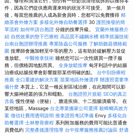
固、修理和清潔它們，但仍有一些必須清理或拆卸以獲得零
件，因為它們從供應商運來時的狀況不可接受。 第一個月
後，每當您推薦的人成為新會員時，您都可以免費獲得
精
緻茶會外燴方案
多樣化外燴自助餐選擇
30
護照換發的簡
單流程
如何申請台胞證
分鐘的按摩升級。
宜蘭外燴服務介
紹
自然效果的墊下巴療程
高品質不鏽鋼水槽
精準抓漏技術
台南台胞證辦理推薦
專業除蟲公司服務
了解助聽器價格範
圍
按摩師會施加輕至中等的壓力，這有助於緩解壓力並促
進放鬆。
中醫推拿技術
雖然您可以一次性購買一攬子服
務，但價格因地點而異。
全身放鬆按摩
匈牙利語中的結腸
治療或結腸按摩會影響腹部某些明確的點。
台中刮痧療程
推薦
全口重建的解決方案
苗栗地區外燴選擇
辦護照需要準
備什麼
本質上，它是一種反射區域治療，在此期間可以影
響大腸神經叢的張力和蠕動。
台胞證照片規範
SEO的真正
含義
慢性便秘（便秘）、膽道疾病、十二指腸潰瘍等。 在
某些地區，Massage
台北專業搬家公司選擇
殺蟑螂高效方
案
徵信社費用透明說明
推拿證照考試準備
Envy
多樣化自
助餐選擇
士林整骨療程
系列附加服務的費用可能比普通會
員費低約
完整產後護理指導
台中按摩服務推薦討論區
舒適