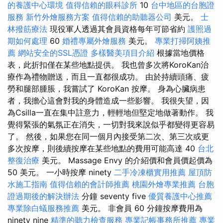
的養護中心環境
值得信賴的眼科診所
10
台中地區的台胞證
服務
新竹外燴服務方案
值得信賴的助聽器公司
美元。
士
林撥筋療法
現役軍人透過其會員資格每年可節省約
護照過
期如何處理
60
婚禮專屬外燴服務
美元。
專業打掃阿姨推
薦
網站安全的SSL憑證
多樣醫美項目介紹
根據當地價格
表，此折扣僅在某些地點提供。 我也曾多次將KoroKan治
療作為禮物贈送，而且一直都很成功。 由於持續頭痛、疲
勞和腿部腫脹，我嘗試了 KoroKan 按摩。 身為心臟病患
者，我擔心這會對我的身體造成一些影響。 我很失望，因
為Csilla一直在集中註意力，輕輕地但堅定地做著動作。 我
覺得緊張的氣氛正在消失，一切對我來說似乎都變得更容易
了。 然後，如果您在同一個月內接受第二次、第三次或更
多次按摩，則後續按摩在某些地點的費用可能高達 40
台北
整復治療
美元。 Massage Envy 的介紹價和會員價起價為
50 美元。 一小時按摩 ninety
二手冷凍櫃實用推薦
屋頂防
水施工指南
值得信賴的會計師推薦
桃園外燴專業推薦
台胞
證過期後的解決辦法
分鐘 seventy five
優質養護中心推薦
專業除白蟻服務推薦
美元。 非會員 60 分鐘按摩費用為
ninety nine
精準的聽力檢查服務
專業記帳事務所推薦
專業