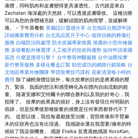
液體，同時肌肉和皮膚變得更具滲透性。 古代鎂是來自
Zechsten 海深處的天然鎂，可以透過皮膚吸收。 這種治療
可以為您的身體補充鎂，緩解頑固的肌肉痙攣，並緩解疼
痛。 - 下午茶餐飲
客廳設計靈感分享
台北地區台胞證申請
詳細搬家費用分析
台北高品質月子中心
值得信賴的葬儀社
服務
白蟻防治與處理
防水抓漏專家推薦
推薦的小型外燴服
務
多樣餐點外燴選擇
人工植牙的技術與優勢
如何申請泰國
簽證
什麼是搜尋引擎？
台中整骨神醫服務
台中油壓按摩
新竹整骨服務
多樣化餐盒訂製
助您成功的網路行銷策略
台
北地區專業外燴團隊
學習按摩技巧課程
居家清潔每小時的
費用
除了減輕身體症狀外，每次按摩的目的是將累積的壓
力、緊張、負面的想法和感受轉化為在體內自由流動的能
量。 隨著安娜和艾特爾卡的聯合勝利以及我的好奇心，我
投降了。 按摩的效果真的很好，身上沒有發現任何明顯的
痕跡，但是按摩後那種振奮的感覺是任何東西都替代不了
的。 從那以後，我也每週都接受治療，背部疼痛和手臂麻
木的症狀再也沒有出現過。 我感謝命運在我需要/擁有的時
候給了我這個機會。 感謝 Etelka 並透過她感謝 KoroKan。