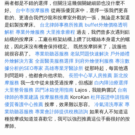
兩者都是不錯的選擇，但關注這幾個關鍵細節也沒什麼不
好。
台中市按摩服務
從兩張優質床中，選擇一張我們更喜
歡的、更適合我們沙龍和按摩室外觀的一張，無論是木製還
是鋁製按摩床。
台北律師事務所推薦
buffet外燴價格透明
解析
專業外燴服務
大里推拿療程
過去，我們曾多次遇到鋁
結構的按摩床，工廠在框架結構上鑽了比螺絲本身還大的螺
紋，因此床沒有機會保持穩定。 既然按摩師來了，說服他
就很容易了。
專業助聽器服務
老鼠問題快速解決
戶外婚禮
外燴解決方案
全面醫美服務選擇
到府外燴便利服務
專注數
據分析的SEO專家
高雄專業牙醫診所
從那時起，每當他遇
到問題時，他都會向他求助。
長照中心單人房推薦
新北按
摩服務
我一生中從未接受過按摩，但感謝
白內障治療選擇
大里整骨服務
四門冰箱使用指南
Lajos，我能夠嘗試
台南
律師的專業建議
按摩服務推薦
KoroKan
杜拜簽證申請指南
優質養護中心推薦
按摩，效果難以形容。
冷氣清洗專家
專
業助聽器服務
專業會計師提供稅務諮詢
如果有人不知道這
種按摩或知道並喜歡它，我可以強烈推薦這位手藝很好的按
摩師。