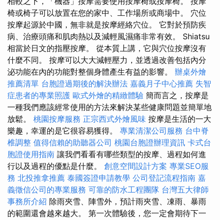
相較之下，「機器」按摩需要使用按摩椅或按摩椅。 按摩
椅或椅子可以放置在您的家中、工作場所或商場中。 穴位
按摩起源於中國，無非就是按摩經絡穴位。 它對於預防疾
病、治療頭痛和肌肉熱以及減輕風濕痛非常有效。 Shiatsu
相當於日文的指壓按摩。 從本質上講，它與穴位按摩沒有
什麼不同。 按摩可以大大減輕壓力，並透過改善包括內分
泌功能在內的功能對整個身體產生有益的影響。
辦桌外燴
推薦清單
台胞證過期後的解決辦法
嘉義月子中心推薦
失智
症患者的專業照護
歐式外燴的精緻體驗
簡而言之，按摩是
一種我們應該經常使用的方法來解決某些健康問題並簡單地
放鬆。
桃園按摩服務
正宗西式外燴風味
按摩是生活的一大
樂趣，幸運的是它很容易獲得。
專業清潔公司服務
台中脊
椎調整
值得信賴的助聽器公司
桃園台胞證辦理資訊
卡式台
胞證使用指南
讓我們看看有哪些類型的按摩、過程如何進
行以及過程的優點是什麼。
創意空間設計方案
專業SEO服
務
北投推拿推薦
泰國簽證申請教學
公司登記流程指南
嘉
義徵信公司的專業服務
可靠的防水工程團隊
台灣五大律師
事務所介紹
除雨夾雪、陣雪外，預計雨夾雪、凍雨、暴雨
的範圍還會越來越大。 第一次體驗後，您一定會期待下一