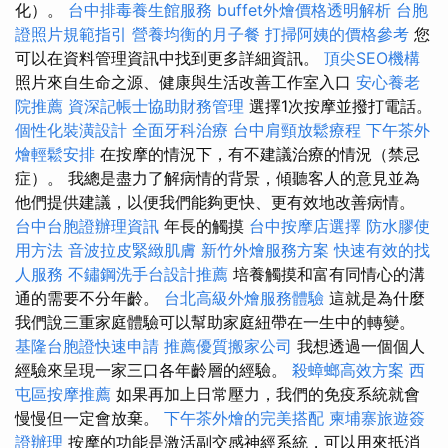
化）。
台中排毒養生館服務
buffet外燴價格透明解析
台胞
證照片規範指引
營養均衡的月子餐
打掃阿姨的價格參考
您
可以在資料管理資訊中找到更多詳細資訊。
頂尖SEO機構
照片來自生命之源、健康與生活改善工作室入口
安心養老
院推薦
資深記帳士協助財務管理
選擇1次按摩並撥打電話。
個性化裝潢設計
全面牙科治療
台中肩頸放鬆療程
下午茶外
燴輕鬆安排
在按摩的情況下，有不建議治療的情況（禁忌
症）。 我總是盡力了解病情的背景，傾聽客人的意見並為
他們提供建議，以便我們能夠更快、更有效地改善病情。
台中台胞證辦理資訊
年長的觸摸
台中按摩店選擇
防水膠使
用方法
音波拉皮緊緻肌膚
新竹外燴服務方案
快速有效的找
人服務
不鏽鋼洗手台設計推薦
培養觸摸和富有同情心的溝
通的需要不分年齡。
台北高級外燴服務體驗
這就是為什麼
我們說三重家庭體驗可以幫助家庭紐帶在一生中的轉變。
基隆台胞證快速申請
推薦優質搬家公司
我想透過一個個人
經驗來呈現一家三口各年齡層的經驗。
殺蟑螂高效方案
西
屯區按摩推薦
如果再加上日常壓力，我們的免疫系統就會
慢慢但一定會放棄。
下午茶外燴的完美搭配
柬埔寨旅遊簽
證辦理
按摩的功能是激活副交感神經系統，可以用來抵消