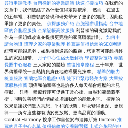
簽證申請教學
台南律師的專業建議
快速打掃技巧
在我們的
文章中，我們總結了為什麼值得定期按摩。 然而，在過去
的五年裡，利普頓的發現和研究帶來了更多的知識，因此也
承擔了更多的責任。
偵探服務介紹
台胞證辦理指南
台中地
區的台胞證服務
企業記帳高效服務
利普頓的研究激勵我們
作為一個組織改進並提供更完整的家庭聯繫計劃。
如何申
請台胞證
護理之家的專業照護
推薦最值得信賴的SEO團隊
紐帶可能很脆弱，如果得到適當的照顧，您更有可能維持終
生的家庭紐帶。
月子中心住宿天數解析
學習整骨技巧
專業
長照中心服務
三人家庭的體驗
整復推拿療程
三十年來，世
界傳播學院一直熱情負責任地教導嬰兒按摩。
精準的聽力
檢查服務
宜蘭地區台胞證申請
雙下巴緊緻醫美方案
大里按
摩服務推薦
頭痛和偏頭痛也是許多人每天都會經歷的常見
症狀。 只需一種療程即可促進正常心律、血壓和荷爾蒙平
衡，同時改善我們的情緒並增加我們的能量水平。 按摩的
效果是讓我們進入冥想、平和的狀態，呼吸變得更深、更規
律——所有這些都有助於更放鬆、更高品質的睡眠。
Central Harmony 按摩工作室位於布達佩斯第 thirteen
推
薦的月子中心名單
值得信賴的安養院選擇
卡式台胞證的申