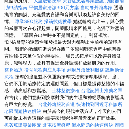
除脂肪沉積。
大里放鬆按摩
失智症患者專業照護
助聽器補
助申請指南
平價居家清潔300元方案
自助餐外燴專家
透過
撫育的觸摸、充滿愛的言語和音樂可以喚起許多美好的回
憶。
專業SEO服務
撥筋技術教學
她從輪椅走出來，與心愛
的威廉再次在心裡起舞，閉著眼睛來回搖晃，充滿了甜蜜的
回憶。 「基因在出生時並不是固定的，」利普頓說。
“DNA發育的連續性和發揮最大潛力都與出生前後的環境有
關。 我們的教練強調透過在親子依戀和聯繫過程中練習養
育性觸摸來延伸愛的重要性。 瑞典式按摩可以改善身體健
康，減輕壓力，並具有促進全身循環和放鬆肌肉的作用。
整脊治療
撿骨流程與注意事項
到府外燴便利服務
護照換發
流程
按摩的強度並不像運動按摩或治療按摩那樣深、強，
它們不用於治療特定的運動問題，但目標是獲得整體的幸福
感、清爽感和放鬆感。
士林整復療程
台北記帳士推薦名單
在古代，他們意識到按摩對我們的生理和神經系統的影響具
有巨大的好處。
台北外燴服務首選
快速找到附近牙科診所
老鼠問題快速解決
由於當今的現代生活方式，今天的人們
可能從未有過這樣的需要來體驗治療所帶來的正面效果。
抓姦蒐證專業團隊
北屯按摩療程
漏水問題的快速解決
泰國