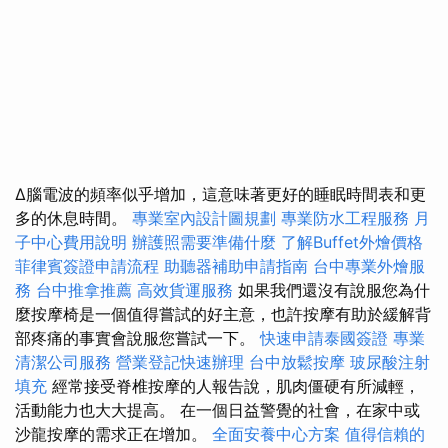
Δ腦電波的頻率似乎增加，這意味著更好的睡眠時間表和更
多的休息時間。
專業室內設計圖規劃
專業防水工程服務
月
子中心費用說明
辦護照需要準備什麼
了解Buffet外燴價格
菲律賓簽證申請流程
助聽器補助申請指南
台中專業外燴服
務
台中推拿推薦
高效貨運服務
如果我們還沒有說服您為什
麼按摩椅是一個值得嘗試的好主意，也許按摩有助於緩解背
部疼痛的事實會說服您嘗試一下。
快速申請泰國簽證
專業
清潔公司服務
營業登記快速辦理
台中放鬆按摩
玻尿酸注射
填充
經常接受脊椎按摩的人報告說，肌肉僵硬有所減輕，
活動能力也大大提高。 在一個日益警覺的社會，在家中或
沙龍按摩的需求正在增加。
全面安養中心方案
值得信賴的