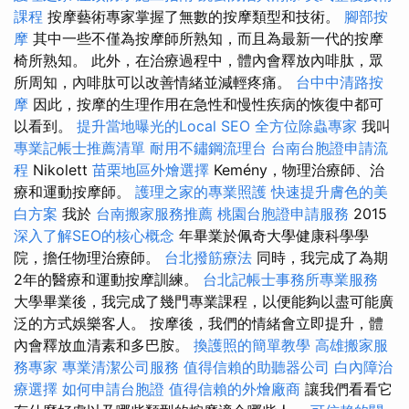
課程
按摩藝術專家掌握了無數的按摩類型和技術。
腳部按
摩
其中一些不僅為按摩師所熟知，而且為最新一代的按摩
椅所熟知。 此外，在治療過程中，體內會釋放內啡肽，眾
所周知，內啡肽可以改善情緒並減輕疼痛。
台中中清路按
摩
因此，按摩的生理作用在急性和慢性疾病的恢復中都可
以看到。
提升當地曝光的Local SEO
全方位除蟲專家
我叫
專業記帳士推薦清單
耐用不鏽鋼流理台
台南台胞證申請流
程
Nikolett
苗栗地區外燴選擇
Kemény，物理治療師、治
療和運動按摩師。
護理之家的專業照護
快速提升膚色的美
白方案
我於
台南搬家服務推薦
桃園台胞證申請服務
2015
深入了解SEO的核心概念
年畢業於佩奇大學健康科學學
院，擔任物理治療師。
台北撥筋療法
同時，我完成了為期
2年的醫療和運動按摩訓練。
台北記帳士事務所專業服務
大學畢業後，我完成了幾門專業課程，以便能夠以盡可能廣
泛的方式娛樂客人。 按摩後，我們的情緒會立即提升，體
內會釋放血清素和多巴胺。
換護照的簡單教學
高雄搬家服
務專家
專業清潔公司服務
值得信賴的助聽器公司
白內障治
療選擇
如何申請台胞證
值得信賴的外燴廠商
讓我們看看它