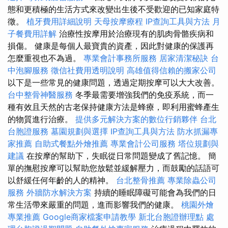
態和更積極的生活方式來改變出生後不受歡迎的已知家庭特
徵。
植牙費用詳細說明
天母按摩療程
IP查詢工具與方法
月
子餐費用詳解
治療性按摩用於治療現有的肌肉骨骼疾病和
損傷。 健康是每個人最寶貴的資產，因此對健康的保護再
怎麼重視也不為過。
專業會計事務所服務
居家清潔秘訣
台
中泡腳服務
徵信社費用透明說明
高雄值得信賴的搬家公司
以下是一些常見的健康問題，透過定期按摩可以大大改善。
台中整骨神醫服務
冬季最需要增強我們的免疫系統，而一
種有效且天然的古老保持健康方法是蜂療，即利用蜜蜂產生
的物質進行治療。
提供多元解決方案的數位行銷夥伴
台北
台胞證服務
墓園規劃與選擇
IP查詢工具與方法
防水抓漏專
家推薦
自助式餐點外燴推薦
專業會計公司服務
塔位規劃與
建議
在按摩的幫助下，失眠從日常問題變成了舊記憶。 簡
單的撫慰按摩可以幫助您放鬆並緩解壓力，而鼓勵的話語可
以舒緩任何年齡的人的精神。
台北整骨推薦
專業除蟲公司
服務
外牆防水解決方案
持續的睡眠障礙可能會為我們的日
常生活帶來嚴重的問題，進而影響我們的健康。
桃園外燴
專業推薦
Google商家檔案申請教學
新北台胞證辦理點
處