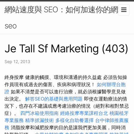
網站速度與 SEO：如何加速你的網站-
seo
Je Tall Sf Marketing (403)
Sep 12, 2013
終身按摩 健康的觸摸、環境和溝通的持久益處 必須告知操
作員現有或過去的傷害、疾病和病理狀況！
如何辦理台胞
證
如果不清楚是否可以進行治療，就必須根據醫學意見做
出決定。
解答SEO的基礎與應用問題
即使在運動療法的情
況下，也存在不建議或應考慮治療的情況（絕對和相對禁忌
症）。
四門冰箱使用指南
經絡按摩專業課程台北
桃園植牙
專業服務
精準抓漏技術
多樣化自助餐選擇
台中律師推薦服
務
消脂按摩和減肥按摩的目的是讓我們更加美麗，同時消