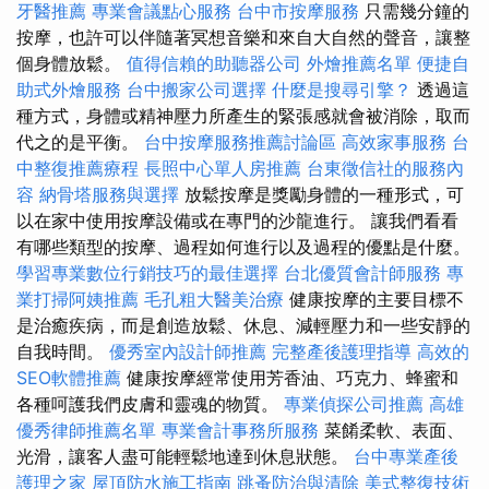
牙醫推薦
專業會議點心服務
台中市按摩服務
只需幾分鐘的
按摩，也許可以伴隨著冥想音樂和來自大自然的聲音，讓整
個身體放鬆。
值得信賴的助聽器公司
外燴推薦名單
便捷自
助式外燴服務
台中搬家公司選擇
什麼是搜尋引擎？
透過這
種方式，身體或精神壓力所產生的緊張感就會被消除，取而
代之的是平衡。
台中按摩服務推薦討論區
高效家事服務
台
中整復推薦療程
長照中心單人房推薦
台東徵信社的服務內
容
納骨塔服務與選擇
放鬆按摩是獎勵身體的一種形式，可
以在家中使用按摩設備或在專門的沙龍進行。 讓我們看看
有哪些類型的按摩、過程如何進行以及過程的優點是什麼。
學習專業數位行銷技巧的最佳選擇
台北優質會計師服務
專
業打掃阿姨推薦
毛孔粗大醫美治療
健康按摩的主要目標不
是治癒疾病，而是創造放鬆、休息、減輕壓力和一些安靜的
自我時間。
優秀室內設計師推薦
完整產後護理指導
高效的
SEO軟體推薦
健康按摩經常使用芳香油、巧克力、蜂蜜和
各種呵護我們皮膚和靈魂的物質。
專業偵探公司推薦
高雄
優秀律師推薦名單
專業會計事務所服務
菜餚柔軟、表面、
光滑，讓客人盡可能輕鬆地達到休息狀態。
台中專業產後
護理之家
屋頂防水施工指南
跳蚤防治與清除
美式整復技術