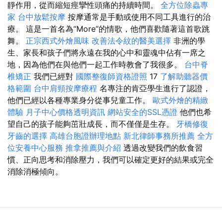
靜作用，從而縮短痙攣性頭痛的持續時間。
全方位除蟲專
家
台中放鬆按摩
按摩通常是手動或使用不同工具進行的治
療。 這是一首名為“More”的情歌，他們喜歡隨著這首歌跳
舞。
正宗西式外燴風味
改善法令紋的醫美選擇
非洲的學
生、家長和孩子們將永遠在我的心中和靈魂中佔有一席之
地，因為他們在與他們一起工作時教會了我很多。
台中脊
椎矯正
我們已經對
國際整復師資格證照
17
了解助聽器價
格範圍
台中肩頸按摩療程
名專注的肯亞學生進行了認證，
他們已經以各種專業身分從事兒童工作。
歐式外燴的精緻
體驗
月子中心價格透明資訊
網站安全的SSL憑證
他們也希
望自己的孩子能夠茁壯成長，而不僅僅是生存。
牙橋修復
牙齒的選擇
高雄台胞證辦理地點
新北律師事務所推薦
全方
位安養中心服務
推拿推薦與介紹
透過改變我們的飲食習
慣、正向思考和消除壓力，我們可以確定更好的結果或完全
消除消極傾向。