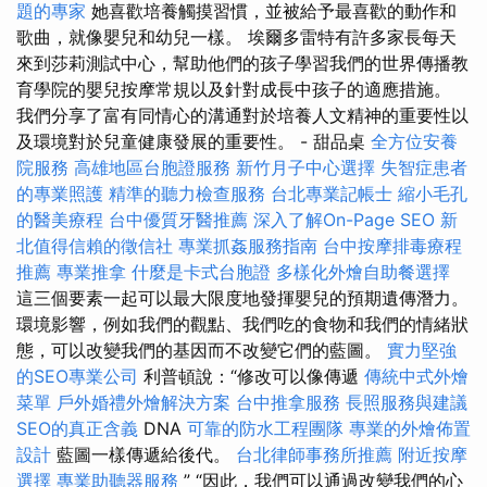
題的專家
她喜歡培養觸摸習慣，並被給予最喜歡的動作和
歌曲，就像嬰兒和幼兒一樣。 埃爾多雷特有許多家長每天
來到莎莉測試中心，幫助他們的孩子學習我們的世界傳播教
育學院的嬰兒按摩常規以及針對成長中孩子的適應措施。
我們分享了富有同情心的溝通對於培養人文精神的重要性以
及環境對於兒童健康發展的重要性。 - 甜品桌
全方位安養
院服務
高雄地區台胞證服務
新竹月子中心選擇
失智症患者
的專業照護
精準的聽力檢查服務
台北專業記帳士
縮小毛孔
的醫美療程
台中優質牙醫推薦
深入了解On-Page SEO
新
北值得信賴的徵信社
專業抓姦服務指南
台中按摩排毒療程
推薦
專業推拿
什麼是卡式台胞證
多樣化外燴自助餐選擇
這三個要素一起可以最大限度地發揮嬰兒的預期遺傳潛力。
環境影響，例如我們的觀點、我們吃的食物和我們的情緒狀
態，可以改變我們的基因而不改變它們的藍圖。
實力堅強
的SEO專業公司
利普頓說：“修改可以像傳遞
傳統中式外燴
菜單
戶外婚禮外燴解決方案
台中推拿服務
長照服務與建議
SEO的真正含義
DNA
可靠的防水工程團隊
專業的外燴佈置
設計
藍圖一樣傳遞給後代。
台北律師事務所推薦
附近按摩
選擇
專業助聽器服務
” “因此，我們可以通過改變我們的心