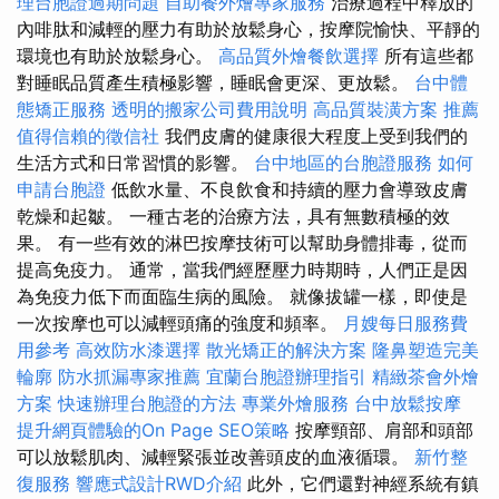
理台胞證過期問題
自助餐外燴專家服務
治療過程中釋放的
內啡肽和減輕的壓力有助於放鬆身心，按摩院愉快、平靜的
環境也有助於放鬆身心。
高品質外燴餐飲選擇
所有這些都
對睡眠品質產生積極影響，睡眠會更深、更放鬆。
台中體
態矯正服務
透明的搬家公司費用說明
高品質裝潢方案
推薦
值得信賴的徵信社
我們皮膚的健康很大程度上受到我們的
生活方式和日常習慣的影響。
台中地區的台胞證服務
如何
申請台胞證
低飲水量、不良飲食和持續的壓力會導致皮膚
乾燥和起皺。 一種古老的治療方法，具有無數積極的效
果。 有一些有效的淋巴按摩技術可以幫助身體排毒，從而
提高免疫力。 通常，當我們經歷壓力時期時，人們正是因
為免疫力低下而面臨生病的風險。 就像拔罐一樣，即使是
一次按摩也可以減輕頭痛的強度和頻率。
月嫂每日服務費
用參考
高效防水漆選擇
散光矯正的解決方案
隆鼻塑造完美
輪廓
防水抓漏專家推薦
宜蘭台胞證辦理指引
精緻茶會外燴
方案
快速辦理台胞證的方法
專業外燴服務
台中放鬆按摩
提升網頁體驗的On Page SEO策略
按摩頸部、肩部和頭部
可以放鬆肌肉、減輕緊張並改善頭皮的血液循環。
新竹整
復服務
響應式設計RWD介紹
此外，它們還對神經系統有鎮