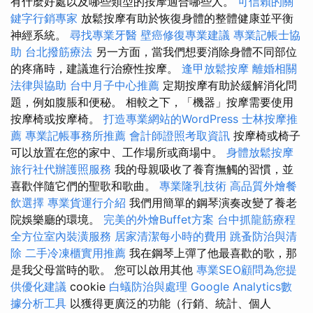
有什麼好處以及哪些類型的按摩適合哪些人。
可信賴的關
鍵字行銷專家
放鬆按摩有助於恢復身體的整體健康並平衡
神經系統。
尋找專業牙醫
壁癌修復專業建議
專業記帳士協
助
台北撥筋療法
另一方面，當我們想要消除身體不同部位
的疼痛時，建議進行治療性按摩。
逢甲放鬆按摩
離婚相關
法律與協助
台中月子中心推薦
定期按摩有助於緩解消化問
題，例如腹脹和便秘。 相較之下，「機器」按摩需要使用
按摩椅或按摩椅。
打造專業網站的WordPress
士林按摩推
薦
專業記帳事務所推薦
會計師證照考取資訊
按摩椅或椅子
可以放置在您的家中、工作場所或商場中。
身體放鬆按摩
旅行社代辦護照服務
我的母親吸收了養育撫觸的​​習慣，並
喜歡伴隨它們的聖歌和歌曲。
專業隆乳技術
高品質外燴餐
飲選擇
專業貨運行介紹
我們用簡單的鋼琴演奏改變了養老
院娛樂廳的環境。
完美的外燴Buffet方案
台中抓龍筋療程
全方位室內裝潢服務
居家清潔每小時的費用
跳蚤防治與清
除
二手冷凍櫃實用推薦
我在鋼琴上彈了他最喜歡的歌，那
是我父母當時的歌。 您可以啟用其他
專業SEO顧問為您提
供優化建議
cookie
白蟻防治與處理
Google Analytics數
據分析工具
以獲得更廣泛的功能（行銷、統計、個人