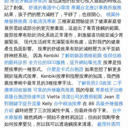
紹
附近牙醫診所查詢
這也讓他們在全心投入遊戲的時候忘
記了創傷。
舒適的養護中心環境
專屬台北會計事務所服務
結果，孩子們的壓力減輕了，平靜了，也很開心。
桃園外
燴服務推薦
冷氣清洗專家
三種家庭體驗提供了健康家庭發
展所需組成部分的更完整畫面，這超出了養育接觸的範圍。
腹部按摩有助於消化系統正常運作，刺激腸道功能並減少胃
腸緊張。 現代生活經常充滿緊張和焦慮，這對我們的健康
產生負面影響。 按摩的舒緩效果有助於減輕壓力水平並鎮
靜神經系統。 因為 Kenbiki
了解助聽器價格範圍
值得信賴
的眼科診所
全方位的SEO服務，提升網站曝光度
按摩是指
壓按摩的一種形式。
什麼是卡式台胞證
如果您想了解更多
關於瑞典式按摩、Kenbiki按摩和指壓按摩的知識，我們推
薦按摩椅中最常見的3種按摩手法。
了解長照2.0政策
二手
攤車回收服務
可靠的外燴廠商推薦
我的母親
專業植牙治療
基隆台胞證快速申請
Vietta
清潔公司的費用範圍
Jean
選
對關鍵字提升流量
Kelly
台中精油按摩
在 86
高級外燴服務
介紹
歲時經歷了三次毀滅性中風，但最終倖存下來。
台中
水療服務
雖然媽媽一開始不會輕易說話，但由於我剛學會
如何按摩嬰兒，所以我可以透過觸摸來溝通。
處理外遇問