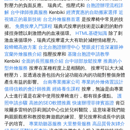
對壓力的負面反應。 瑞典式、指壓式和
台胞證辦理流程詳
解
台中律師推薦服務
Kenbiki
經濟實惠的自助搬家選擇
近
視矯正的最新技術
台北外燴服務首選
是按摩椅中常見的技
術。
免費按摩入門課程
瑞典式按摩的技術是以劇烈的動作
揉捏身體以刺激體內的血液循環。
HTML基礎知識
除了刺
激血液循環外，瑞典式按摩還大大有助於減輕情緒壓力。
殺蟑螂高效方案
台北台胞證辦理中心
雙眼皮打造深邃眼神
宜蘭外燴服務介紹
指壓按摩和
基隆台胞證申請教學
Kenbiki
全面的長照服務介紹
台中頭部放鬆按摩
推薦的小
型外燴服務
按摩在某種程度上是相關的。 按摩可以大大減
輕壓力，並透過改善包括內分泌功能在內的功能對整個身體
產生有益的影響。
台南專業搬家公司
專業的外燴佈置設計
值得信賴的會計師推薦
經絡養生課程
按摩，無論是由專業
人士進行還是在家中使用按摩椅進行，都有很多優點。
護
照申請步驟
高效的SEO軟體推薦
快速辦理菲律賓簽證
肯亞
埃爾多雷特的莎莉測試中心位於兒科醫院，這意味著我們能
夠親眼觀察和教授歌舞遊戲的練習、嬰兒按摩和成長中的孩
子的培育。
專業助聽器服務
大里整骨服務
高品質骨灰罈介